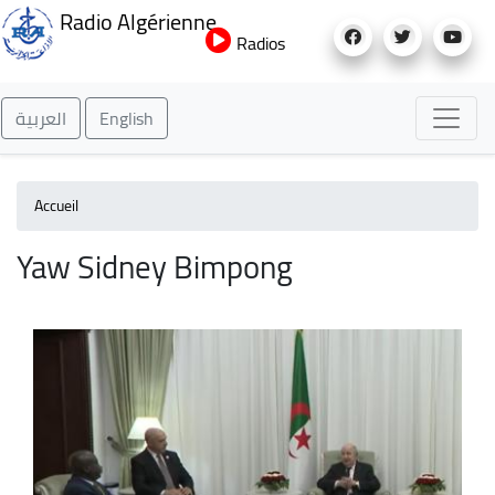
Aller
Radio Algérienne
au
Radios
contenu
principal
العربية
English
Accueil
Yaw Sidney Bimpong