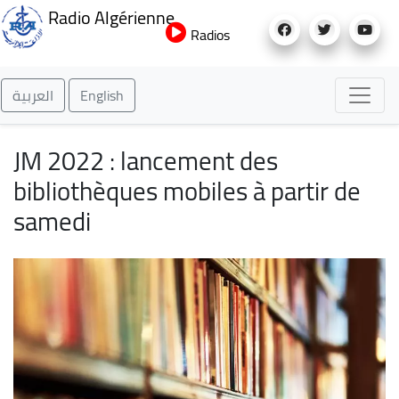
Aller
Radio Algérienne
au
Radios
contenu
principal
العربية
English
JM 2022 : lancement des
bibliothèques mobiles à partir de
samedi