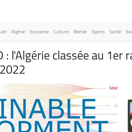
Aller
au
contenu
principal
in navigation
ueil
Algérie
Economie
Culture
Monde
Sports
Santé
Soc
: l'Algérie classée au 1er 
n 2022