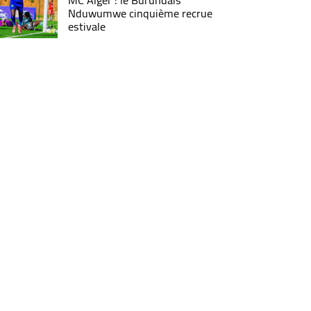
MC Alger : le Burundais
Nduwumwe cinquième recrue
estivale