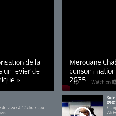
orisation de la
Merouane Chaba
 un levier de
consommation é
ique »
2035
Catégo
Sociét
09/07
e de vœux à 12 choix pour
Camp
iers
Ali 