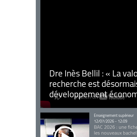
Dre Inès Bellil : « La val
recherche est désormais
développement économ
Catégorie
Enseignement supérieur
12/07/2026 - 12:09
BAC 2026 : une fich
les nouveaux bachel