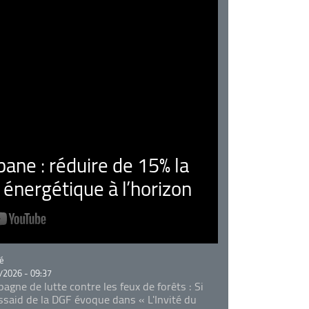
ne : réduire de 15% la
nergétique à l’horizon
rie
é
/2026 - 09:37
agne de lutte contre les feux de forêts : Si
Essaid de la DGF évoque dans « L'Invité du