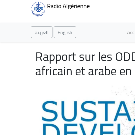
Radio Algérienne
Ma
العربية
English
Acc
Rapport sur les ODD 
africain et arabe e