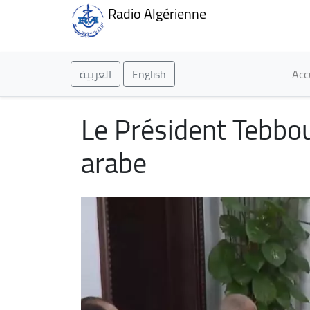
Radio Algérienne
Ma
العربية
English
Acc
Le Président Tebboun
arabe