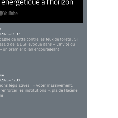
nergétique à l’horizon
rie
é
/2026 - 09:37
agne de lutte contre les feux de forêts : Si
Essaid de la DGF évoque dans « L'Invité du
 » un premier bilan encourageant
rie
que
/2026 - 12:39
tions législatives : « voter massivement,
 renforcer les institutions », plaide Hacène
mi