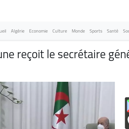
Aller
au
contenu
principal
in navigation
ueil
Algérie
Economie
Culture
Monde
Sports
Santé
Soc
e reçoit le secrétaire géné