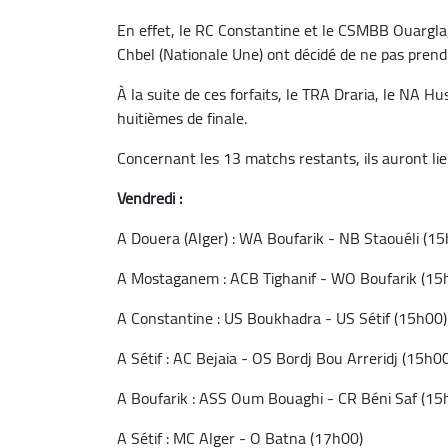
En effet, le RC Constantine et le CSMBB Ouargla,
Chbel (Nationale Une) ont décidé de ne pas prendr
À la suite de ces forfaits, le TRA Draria, le NA H
huitièmes de finale.
Concernant les 13 matchs restants, ils auront l
Vendredi :
A Douera (Alger) : WA Boufarik - NB Staouéli (1
A Mostaganem : ACB Tighanif - WO Boufarik (15
A Constantine : US Boukhadra - US Sétif (15h00)
A Sétif : AC Bejaia - OS Bordj Bou Arreridj (15h0
A Boufarik : ASS Oum Bouaghi - CR Béni Saf (15
A Sétif : MC Alger - O Batna (17h00)