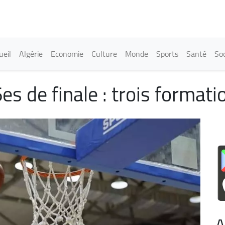
Aller
au
contenu
principal
in navigation
ueil
Algérie
Economie
Culture
Monde
Sports
Santé
Soc
es de finale : trois formati
A