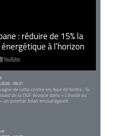
ne : réduire de 15% la
nergétique à l’horizon
rie
é
/2026 - 09:37
agne de lutte contre les feux de forêts : Si
Essaid de la DGF évoque dans « L'Invité du
 » un premier bilan encourageant
rie
que