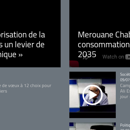
orisation de la
Merouane Chaba
 un levier de
consommation é
ique »
2035
Catégo
Sociét
09/07
e de vœux à 12 choix pour
Camp
iers
Ali 
jour
Catégo
Politi