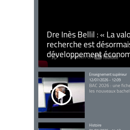
Dre Inès Bellil : « La val
recherche est désormais
développement économ
Catégorie
Enseignement supérieur
12/07/2026 - 12:09
BAC 2026 : une fich
les nouveaux bachel
Catégorie
Histoire