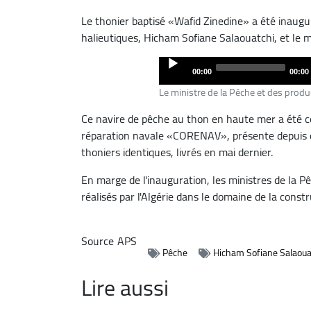
Le thonier baptisé «Wafid Zinedine» a été inaugur
halieutiques, Hicham Sofiane Salaouatchi, et le m
Audio
00:00
00:00
Player
Le ministre de la Pêche et des prod
Ce navire de pêche au thon en haute mer a été con
réparation navale «CORENAV», présente depuis d
thoniers identiques, livrés en mai dernier.
En marge de l'inauguration, les ministres de la P
réalisés par l'Algérie dans le domaine de la const
Source
APS
Pêche
Hicham Sofiane Salaoua
Lire aussi