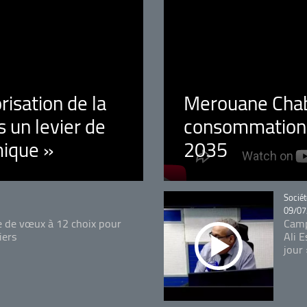
orisation de la
Merouane Chaba
 un levier de
consommation é
ique »
2035
Catégo
Sociét
09/07
e de vœux à 12 choix pour
Camp
iers
Ali 
jour