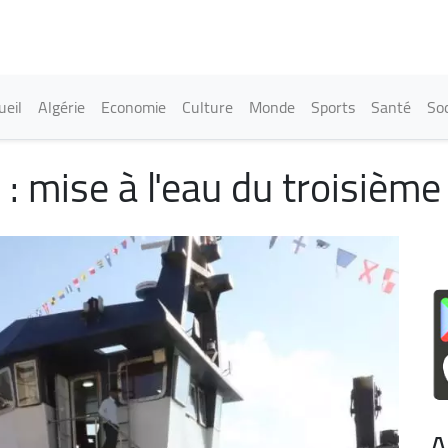
Aller
au
contenu
principal
in navigation
ueil
Algérie
Economie
Culture
Monde
Sports
Santé
Soc
: mise à l'eau du troisième
A