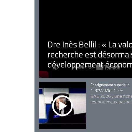
Dre Inès Bellil : « La val
recherche est désormais
développement économ
Catégorie
Enseignement supérieur
12/07/2026 - 12:09
BAC 2026 : une fich
les nouveaux bachel