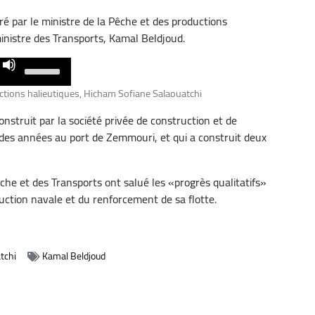
é par le ministre de la Pêche et des productions
inistre des Transports, Kamal Beldjoud.
Use
Up/Down
uctions halieutiques, Hicham Sofiane Salaouatchi
Arrow
struit par la société privée de construction et de
keys
es années au port de Zemmouri, et qui a construit deux
to
increase
or
êche et des Transports ont salué les «progrès qualitatifs»
decrease
ruction navale et du renforcement de sa flotte.
volume.
tchi
Kamal Beldjoud