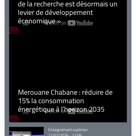
de la recherche est désormais un
levier de développement
économique »
Merouane Chabane : réduire de
15% la consommation
énergétique à l’horizon 2035
Catégorie
Enseignement supérieur
12/07/2026 - 12:09