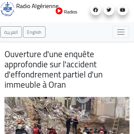
Aller
Radio Algérienne
au
Radios
contenu
principal
العربية
English
Ouverture d'une enquête
approfondie sur l'accident
d'effondrement partiel d'un
immeuble à Oran