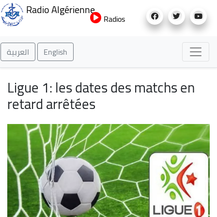
Aller
Radio Algérienne
au
Radios
contenu
principal
العربية
English
Ligue 1: les dates des matchs en
retard arrêtées