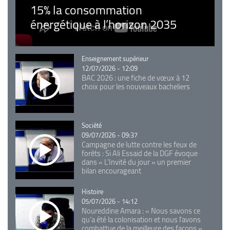
15% la consommation
énergétique à l’horizon 2035
Catégorie
Enseignement supérieur
12/07/2026 - 12:09
BAC 2026 : une fiche de vœux à 12
choix pour les nouveaux bacheliers
Catégorie
Société
09/07/2026 - 09:37
Campagne de lutte contre les feux de
forêts : Si Ali Essaid de la DGF évoque
dans « L'Invité du jour » un premier
bilan encourageant
Catégorie
Histoire
05/07/2026 - 14:12
Noureddine Amara : « Nous savons ce
qu’a été la colonisation et nous l’avons
combattue de la meilleure des façons »