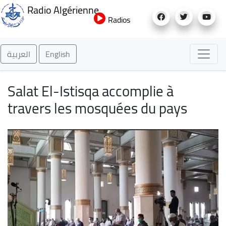
Aller
Radio Algérienne
au
Radios
contenu
principal
العربية
English
Salat El-Istisqa accomplie à
travers les mosquées du pays