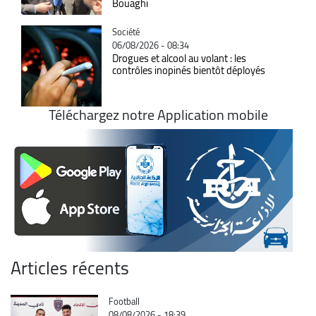
Bouaghi
Catégorie
Société
06/08/2026 - 08:34
Drogues et alcool au volant : les
contrôles inopinés bientôt déployés
Téléchargez notre Application mobile
Articles récents
Catégorie
Football
08/08/2026 - 18:39