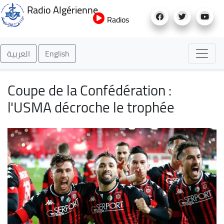
Aller
Radio Algérienne
au
Radios
contenu
principal
العربية
English
Coupe de la Confédération :
l'USMA décroche le trophée