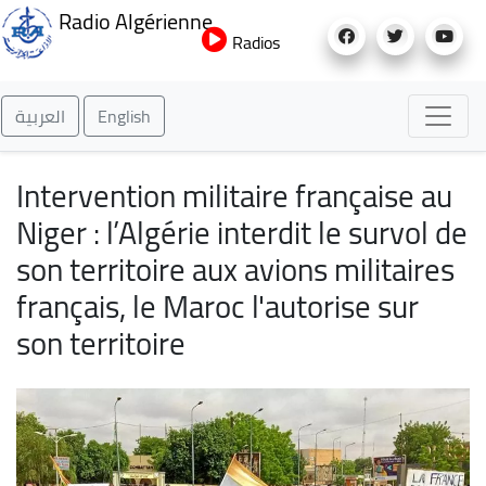
Aller
Radio Algérienne
au
Radios
contenu
principal
العربية
English
Intervention militaire française au
Niger : l’Algérie interdit le survol de
son territoire aux avions militaires
français, le Maroc l'autorise sur
son territoire