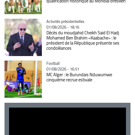
qualification historique au Mondial brésilien
Catégorie
Activités présidentielles
07/08/2026 - 18:16
Décès du moudjahid Cheikh Saïd El Hadj
Mohamed Ben Brahim «Kaabache» : le
président de la République présente ses
condoléances
Catégorie
Football
07/08/2026 - 16:51
MC Alger : le Burundais Nduwumwe
cinquième recrue estivale