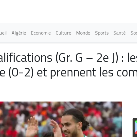
Aller
au
contenu
principal
in navigation
ueil
Algérie
Economie
Culture
Monde
Sports
Santé
Soc
fications (Gr. G – 2e J) : l
 (0-2) et prennent les co