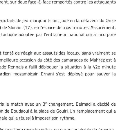
mment, sur deux face-à-face remportés contre les attaquants
eux faits de jeu marquants ont joué en la défaveur du Onze
) de Slimani (17’), en l’espace de trois minutes. Assurément,
tactique adoptée par l’entraineur national qui a incorporé
t tenté de réagir aux assauts des locaux, sans vraiment se
 meilleure occasion du côté des camarades de Mahrez est à
tade Rennais a failli débloquer la situation à la 42e minute
gardien mozambicain Ernani s’est déployé pour sauver la
e
pris le match avec un 3
changement. Belmadi a décidé de
tion de Boudaoui à la place de Gouiri. Un remplacement qui a
nale qui a réussi à imposer son rythme.
ini par faire mouche grâce, en partie, au diable de Amoura.