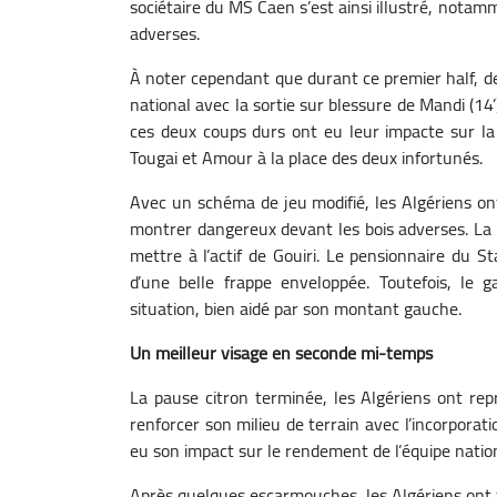
sociétaire du MS Caen s’est ainsi illustré, nota
adverses.
À noter cependant que durant ce premier half, d
national avec la sortie sur blessure de Mandi (14’
ces deux coups durs ont eu leur impacte sur la 
Tougai et Amour à la place des deux infortunés.
Avec un schéma de jeu modifié, les Algériens on
montrer dangereux devant les bois adverses. La
mettre à l’actif de Gouiri. Le pensionnaire du S
d’une belle frappe enveloppée. Toutefois, le 
situation, bien aidé par son montant gauche.
Un meilleur visage en seconde mi-temps
La pause citron terminée, les Algériens ont re
renforcer son milieu de terrain avec l’incorpora
eu son impact sur le rendement de l’équipe natio
Après quelques escarmouches, les Algériens ont f