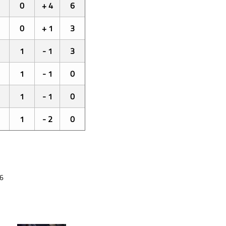
0
+ 4
6
0
+ 1
3
1
- 1
3
1
- 1
0
1
- 1
0
1
- 2
0
6