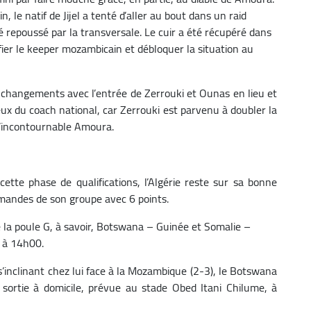
n, le natif de Jijel a tenté d’aller au bout dans un raid
 été repoussé par la transversale. Le cuir a été récupéré dans
cifier le keeper mozambicain et débloquer la situation au
 changements avec l’entrée de Zerrouki et Ounas en lieu et
ieux du coach national, car Zerrouki est parvenu à doubler la
l’incontournable Amoura.
tte phase de qualifications, l’Algérie reste sur sa bonne
ommandes de son groupe avec 6 points.
 la poule G, à savoir, Botswana – Guinée et Somalie –
 à 14h00.
s’inclinant chez lui face à la Mozambique (2-3), le Botswana
 sortie à domicile, prévue au stade Obed Itani Chilume, à