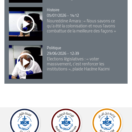
Catégorie
Histoire
05/07/2026 - 14:12
Noureddine Amara : « Nous savons ce
qu’a été la colonisation et nous l’avons
combattue de la meilleure des façons »
Catégorie
Politique
29/06/2026 - 12:39
Elections législatives : « voter
massivement, c'est renforcer les
institutions », plaide Hacène Kacimi