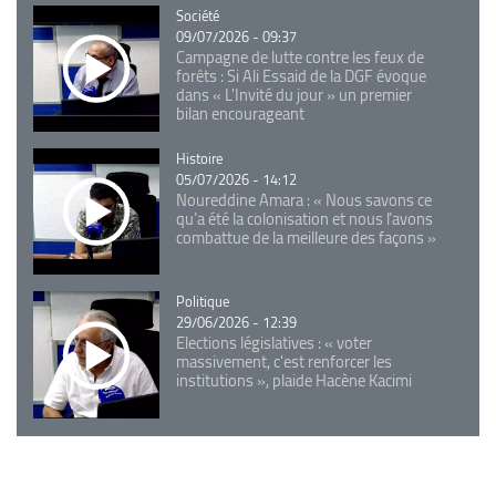
Catégorie
Société
09/07/2026 - 09:37
Campagne de lutte contre les feux de
forêts : Si Ali Essaid de la DGF évoque
dans « L'Invité du jour » un premier
bilan encourageant
Catégorie
Histoire
05/07/2026 - 14:12
Noureddine Amara : « Nous savons ce
qu’a été la colonisation et nous l’avons
combattue de la meilleure des façons »
Catégorie
Politique
29/06/2026 - 12:39
Elections législatives : « voter
massivement, c'est renforcer les
institutions », plaide Hacène Kacimi