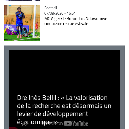
Catégorie
Football
07/08/2026 - 16:51
MC Alger : le Burundais Nduwumwe
cinquième recrue estivale
Dre Inès Bellil : « La valorisation
de la recherche est désormais un
levier de développement
économique »