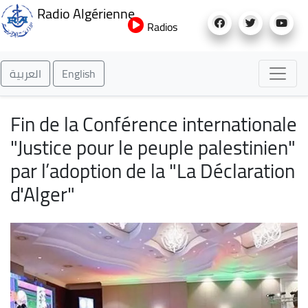
Aller
Radio Algérienne
au
Radios
contenu
principal
العربية
English
Fin de la Conférence internationale
"Justice pour le peuple palestinien"
par l’adoption de la "La Déclaration
d'Alger"