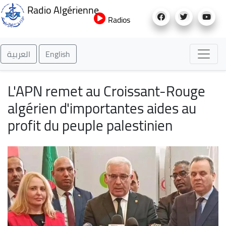
Aller
Radio Algérienne
au
Radios
contenu
principal
العربية
English
L'APN remet au Croissant-Rouge
algérien d'importantes aides au
profit du peuple palestinien