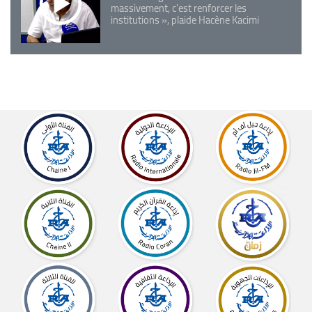
massivement, c'est renforcer les
institutions », plaide Hacène Kacimi