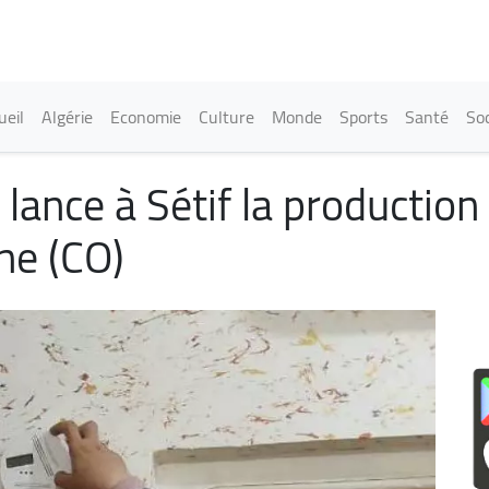
Aller
au
contenu
principal
in navigation
ueil
Algérie
Economie
Culture
Monde
Sports
Santé
Soc
lance à Sétif la production
ne (CO)