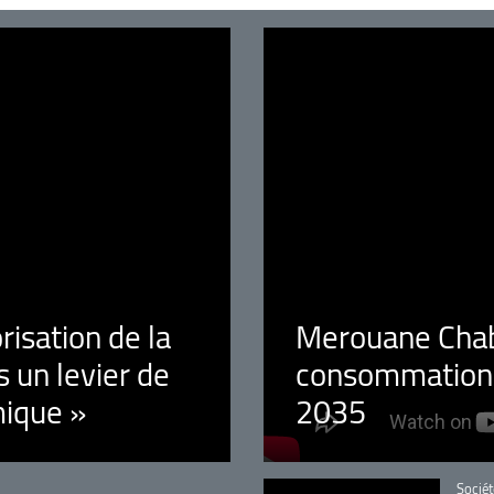
orisation de la
Merouane Chaba
 un levier de
consommation é
ique »
2035
Catégo
Sociét