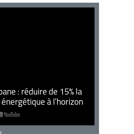
ne : réduire de 15% la
nergétique à l’horizon
rie
é