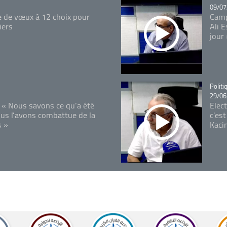
09/07
e de vœux à 12 choix pour
Camp
iers
Ali 
jour
Catégo
Politi
29/06
 « Nous savons ce qu’a été
Elec
ous l’avons combattue de la
c'est
s »
Kaci