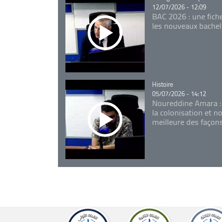
12/07/2026 - 12:09
BAC 2026 : une fich
les nouveaux bachel
Catégorie
Histoire
05/07/2026 - 14:12
Noureddine Amara :
la colonisation et n
meilleure des façon