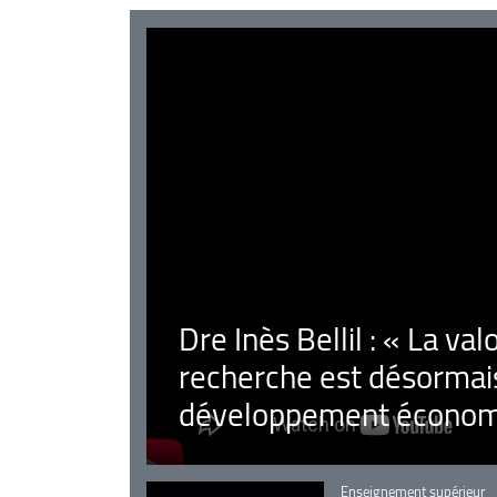
Dre Inès Bellil : « La val
recherche est désormais
développement économ
Catégorie
Enseignement supérieur