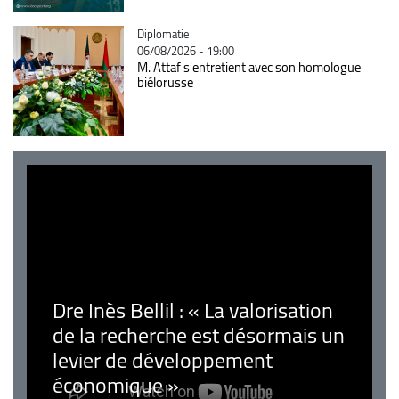
Catégorie
Diplomatie
06/08/2026 - 19:00
M. Attaf s'entretient avec son homologue
biélorusse
Dre Inès Bellil : « La valorisation
de la recherche est désormais un
levier de développement
économique »