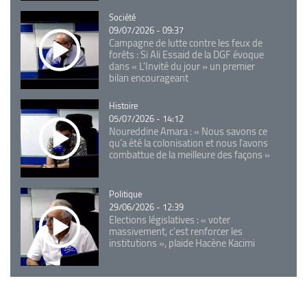
Catégorie
Société
09/07/2026 - 09:37
Campagne de lutte contre les feux de
forêts : Si Ali Essaid de la DGF évoque
dans « L'Invité du jour » un premier
bilan encourageant
Catégorie
Histoire
05/07/2026 - 14:12
Noureddine Amara : « Nous savons ce
qu’a été la colonisation et nous l’avons
combattue de la meilleure des façons »
Catégorie
Politique
29/06/2026 - 12:39
Elections législatives : « voter
massivement, c'est renforcer les
institutions », plaide Hacène Kacimi