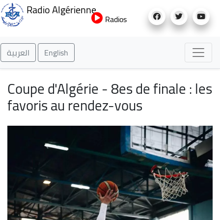
Aller
Radio Algérienne
au
Radios
contenu
principal
العربية
English
Coupe d'Algérie - 8es de finale : les
favoris au rendez-vous