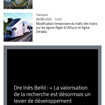
Catégorie
Transport
08/08/2026 - 14:03
Modification temporaire du trafic des trains
sur les lignes Alger-El Afroun et Agha-
Zeralda
Dre Inès Bellil : « La valorisation
de la recherche est désormais un
levier de développement