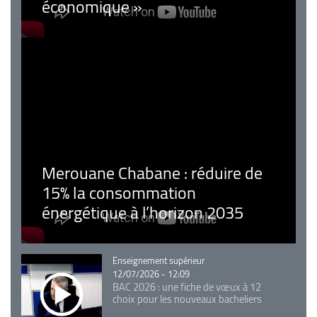
économique »
Merouane Chabane : réduire de
15% la consommation
énergétique à l’horizon 2035
Catégorie
Enseignement supérieur
12/07/2026 - 12:09
BAC 2026 : une fiche de vœux à 12
choix pour les nouveaux bacheliers