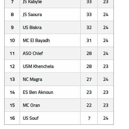
7
JS Kabylie
33
23
8
JS Saoura
33
24
9
US Biskra
32
24
10
MC El Bayadh
31
24
11
ASO Chlef
28
24
12
USM
Khenchela
28
23
13
NC Magra
27
24
14
ES Ben Aknoun
23
23
15
MC Oran
22
23
16
US Souf
7
24