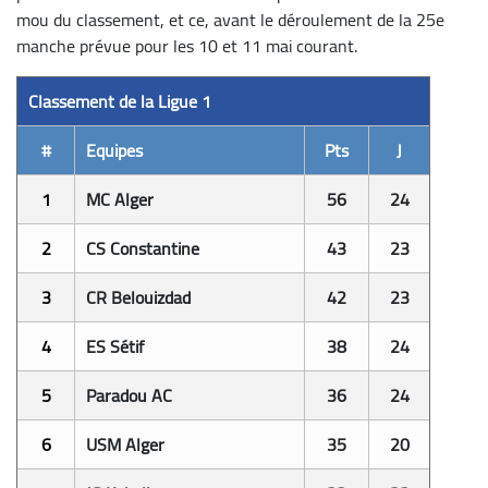
mou du classement, et ce, avant le déroulement de la 25e
manche prévue pour les 10 et 11 mai courant.
Classement de la Ligue 1
#
Equipes
Pts
J
1
MC Alger
56
24
2
CS Constantine
43
23
3
CR Belouizdad
42
23
4
ES Sétif
38
24
5
Paradou AC
36
24
6
USM Alger
35
20