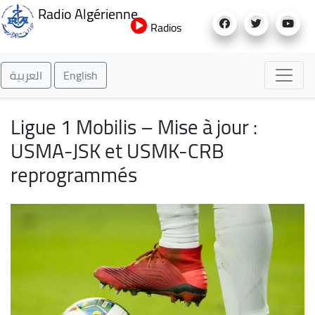
Aller
Radio Algérienne
au
Radios
contenu
principal
العربية
English
Ligue 1 Mobilis – Mise à jour :
USMA-JSK et USMK-CRB
reprogrammés