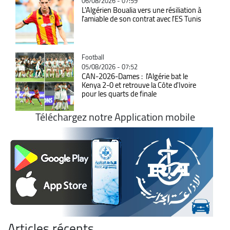
06/08/2026 - 07:59
L'Algérien Boualia vers une résiliation à
l'amiable de son contrat avec l'ES Tunis
Catégorie
Football
05/08/2026 - 07:52
CAN-2026-Dames : l'Algérie bat le
Kenya 2-0 et retrouve la Côte d'Ivoire
pour les quarts de finale
Téléchargez notre Application mobile
Articles récents