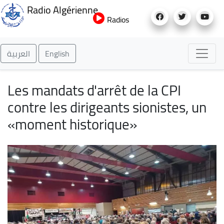
Aller
Radio Algérienne
au
Radios
contenu
principal
العربية
English
Les mandats d'arrêt de la CPI
contre les dirigeants sionistes, un
«moment historique»