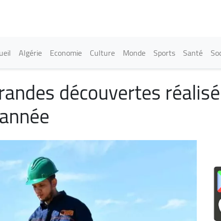
Aller
au
contenu
principal
in navigation
ueil
Algérie
Economie
Culture
Monde
Sports
Santé
Soc
randes découvertes réalis
 l'année