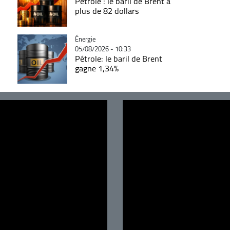
Pétrole : le baril de Brent à
plus de 82 dollars
Catégorie
Énergie
05/08/2026 - 10:33
Pétrole: le baril de Brent
gagne 1,34%