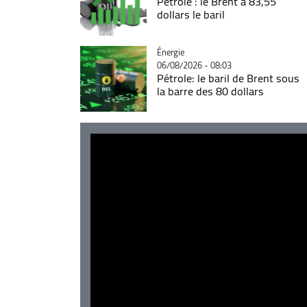
Pétrole : le Brent à 83,55
dollars le baril
Catégorie
Énergie
06/08/2026 - 08:03
Pétrole: le baril de Brent sous
la barre des 80 dollars