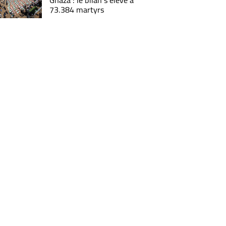
Ghaza : le bilan s'élève à
73.384 martyrs