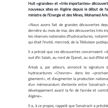
Huit «grandes» et «très importantes» découverte
nouveaux sites en Algérie depuis le début de l
ministre de l'Energie et des Mines, Mohamed Ark
«Nous avons fait de grandes découvertes depu
dernière du mois de mai, des découvertes très im
les réserves nationales d'hydrocarbures, notamme
qui était l'invité, mercredi, de la Télévision publiqu
Il a précisé que ces découvertes concernaient «
sud d'In Salah, au nord de Djanet, au sud d'Illizi 
Arkab a, par ailleurs, annoncé la signature
hydrocarbures «Chevron» dans les «prochai
gisement», et d'augmenter la production nationa
d'un mémorandum d'entente entre Sonatrach e
développement avant la fin de l'année et contr
Algérie».
Il a, à ce propos, rappelé que Sonatrach a précé