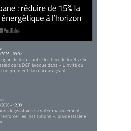
ne : réduire de 15% la
nergétique à l’horizon
rie
é
/2026 - 09:37
agne de lutte contre les feux de forêts : Si
Essaid de la DGF évoque dans « L'Invité du
 » un premier bilan encourageant
rie
que
/2026 - 12:39
tions législatives : « voter massivement,
 renforcer les institutions », plaide Hacène
mi