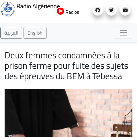
Aller
Radio Algérienne
au
Radios
contenu
principal
العربية
English
Deux femmes condamnées à la
prison ferme pour fuite des sujets
des épreuves du BEM à Tébessa