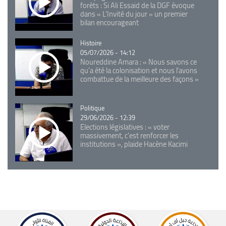
forêts : Si Ali Essaid de la DGF évoque
dans « L'Invité du jour » un premier
bilan encourageant
Catégorie
Histoire
05/07/2026 - 14:12
Noureddine Amara : « Nous savons ce
qu’a été la colonisation et nous l’avons
combattue de la meilleure des façons »
Catégorie
Politique
29/06/2026 - 12:39
Elections législatives : « voter
massivement, c'est renforcer les
institutions », plaide Hacène Kacimi