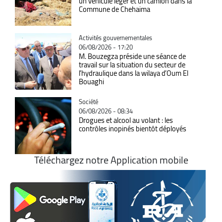
un véhicule léger et un camion dans la
Commune de Chehaima
Catégorie
Activités gouvernementales
06/08/2026 - 17:20
M. Bouzegza préside une séance de
travail sur la situation du secteur de
l’hydraulique dans la wilaya d’Oum El
Bouaghi
Catégorie
Société
06/08/2026 - 08:34
Drogues et alcool au volant : les
contrôles inopinés bientôt déployés
Téléchargez notre Application mobile