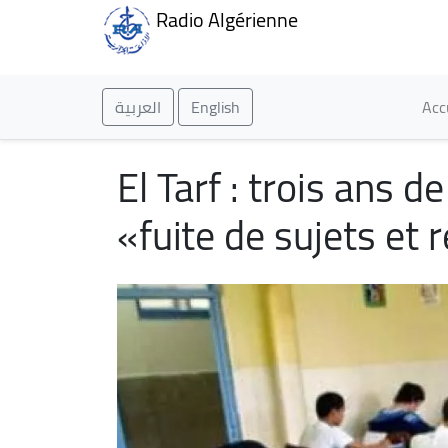
Radio Algérienne
Ma
العربية
English
Acc
El Tarf : trois ans d
«fuite de sujets e