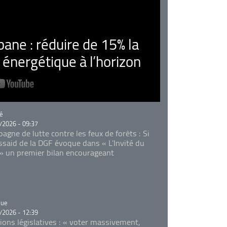
ne : réduire de 15% la
nergétique à l’horizon
rie
é
/2026 - 09:37
agne de lutte contre les feux de forêts : Si
Essaid de la DGF évoque dans « L'Invité du
 » un premier bilan encourageant
rie
que
/2026 - 12:39
tions législatives : « voter massivement,