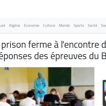
Aller
au
contenu
principal
in navigation
ueil
Algérie
Economie
Culture
Monde
Sports
Santé
Soc
e prison ferme à l'encontre d
t réponses des épreuves du