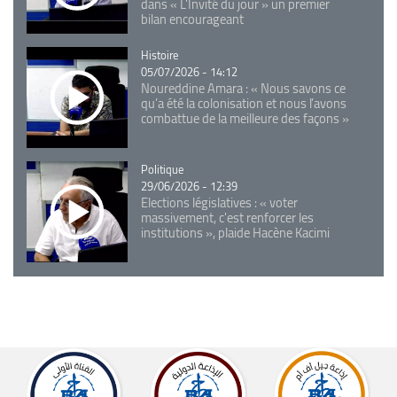
dans « L'Invité du jour » un premier
bilan encourageant
Catégorie
Histoire
05/07/2026 - 14:12
Noureddine Amara : « Nous savons ce
qu’a été la colonisation et nous l’avons
combattue de la meilleure des façons »
Catégorie
Politique
29/06/2026 - 12:39
Elections législatives : « voter
massivement, c'est renforcer les
institutions », plaide Hacène Kacimi