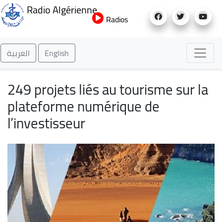
Aller
Radio Algérienne
au
Radios
contenu
principal
العربية
English
249 projets liés au tourisme sur la
plateforme numérique de
l’investisseur