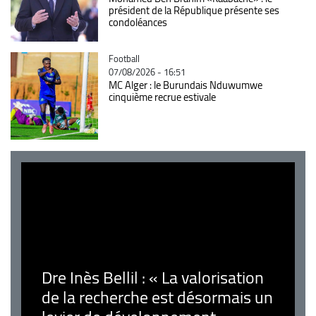
président de la République présente ses
condoléances
Catégorie
Football
07/08/2026 - 16:51
MC Alger : le Burundais Nduwumwe
cinquième recrue estivale
Dre Inès Bellil : « La valorisation
de la recherche est désormais un