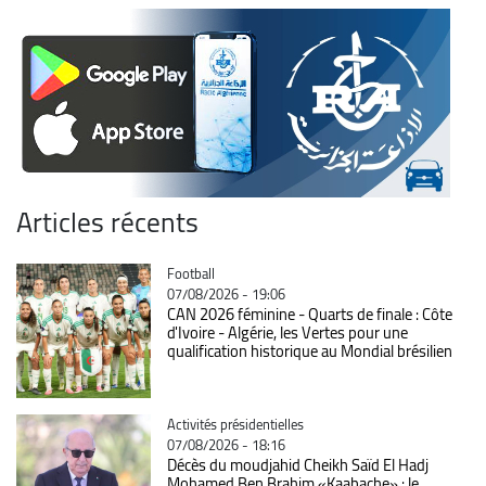
Articles récents
Catégorie
Football
07/08/2026 - 19:06
CAN 2026 féminine - Quarts de finale : Côte
d'Ivoire - Algérie, les Vertes pour une
qualification historique au Mondial brésilien
Catégorie
Activités présidentielles
07/08/2026 - 18:16
Décès du moudjahid Cheikh Saïd El Hadj
Mohamed Ben Brahim «Kaabache» : le