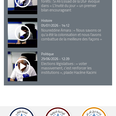
forêts : Si Ali Essaid de la DGF évoque
dans « L'Invité du jour » un premier
bilan encourageant
Catégorie
Histoire
05/07/2026 - 14:12
Noureddine Amara : « Nous savons ce
qu’a été la colonisation et nous l’avons
combattue de la meilleure des façons »
Catégorie
Politique
29/06/2026 - 12:39
Elections législatives : « voter
massivement, c'est renforcer les
institutions », plaide Hacène Kacimi