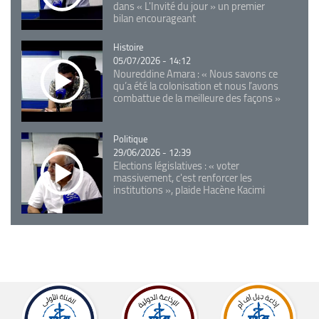
dans « L'Invité du jour » un premier
bilan encourageant
Catégorie
Histoire
05/07/2026 - 14:12
Noureddine Amara : « Nous savons ce
qu’a été la colonisation et nous l’avons
combattue de la meilleure des façons »
Catégorie
Politique
29/06/2026 - 12:39
Elections législatives : « voter
massivement, c'est renforcer les
institutions », plaide Hacène Kacimi