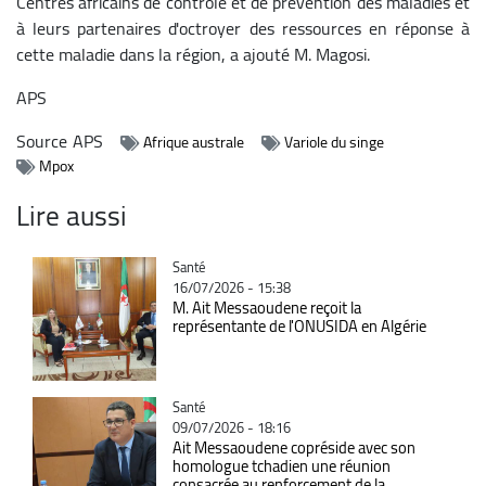
Centres africains de contrôle et de prévention des maladies et
à leurs partenaires d'octroyer des ressources en réponse à
cette maladie dans la région, a ajouté M. Magosi.
APS
Source
APS
Afrique australe
Variole du singe
Mpox
Lire aussi
Catégorie
Santé
16/07/2026 - 15:38
M. Ait Messaoudene reçoit la
représentante de l'ONUSIDA en Algérie
Catégorie
Santé
09/07/2026 - 18:16
Ait Messaoudene copréside avec son
homologue tchadien une réunion
consacrée au renforcement de la