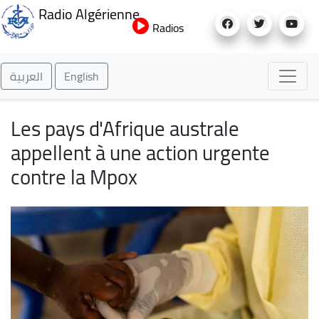
Aller
Radio Algérienne
au
Radios
contenu
principal
العربية
English
Les pays d'Afrique australe
appellent à une action urgente
contre la Mpox