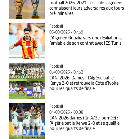
football 2026-2027 : les clubs algériens
connaissent leurs adversaires aux tours
préliminaires
Catégorie
Football
06/08/2026 - 07:59
L'Algérien Boualia vers une résiliation à
l'amiable de son contrat avec l'ES Tunis
Catégorie
Football
05/08/2026 - 07:52
CAN-2026-Dames : l'Algérie bat le
Kenya 2-0 et retrouve la Côte d'Ivoire
pour les quarts de finale
Catégorie
Football
04/08/2026 - 09:38
CAN 2026 dames (Gr. A/3e journée) :
l'Algérie bat le Kenya 2-0 et se qualifie
pour les quarts de finale