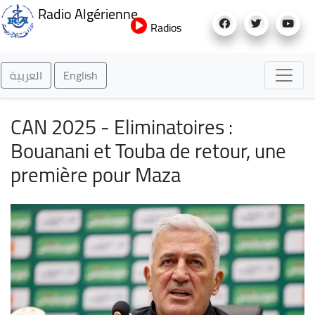
Aller
Radio Algérienne
au
Radios
contenu
principal
العربية
English
CAN 2025 - Eliminatoires :
Bouanani et Touba de retour, une
première pour Maza