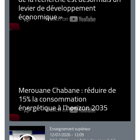
levier de développement
économique »
Merouane Chabane : réduire de
15% la consommation
énergétique à l’horizon 2035
Catégorie
Enseignement supérieur
12/07/2026 - 12:09