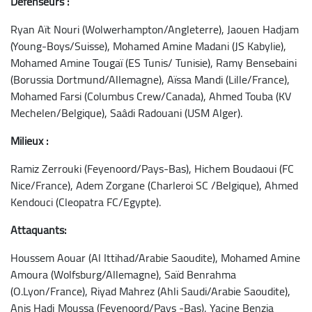
Défenseurs :
Ryan Aït Nouri (Wolwerhampton/Angleterre), Jaouen Hadjam
(Young-Boys/Suisse), Mohamed Amine Madani (JS Kabylie),
Mohamed Amine Tougaï (ES Tunis/ Tunisie), Ramy Bensebaini
(Borussia Dortmund/Allemagne), Aïssa Mandi (Lille/France),
Mohamed Farsi (Columbus Crew/Canada), Ahmed Touba (KV
Mechelen/Belgique), Saâdi Radouani (USM Alger).
Milieux :
Ramiz Zerrouki (Feyenoord/Pays-Bas), Hichem Boudaoui (FC
Nice/France), Adem Zorgane (Charleroi SC /Belgique), Ahmed
Kendouci (Cleopatra FC/Egypte).
Attaquants:
Houssem Aouar (Al Ittihad/Arabie Saoudite), Mohamed Amine
Amoura (Wolfsburg/Allemagne), Saïd Benrahma
(O.Lyon/France), Riyad Mahrez (Ahli Saudi/Arabie Saoudite),
Anis Hadj Moussa (Feyenoord/Pays -Bas), Yacine Benzia