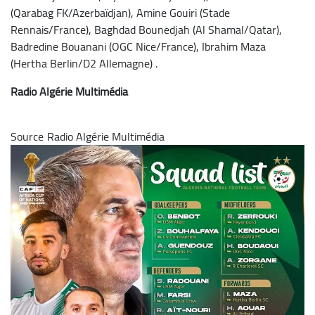
(Qarabag FK/Azerbaïdjan), Amine Gouiri (Stade
Rennais/France), Baghdad Bounedjah (Al Shamal/Qatar),
Badredine Bouanani (OGC Nice/France), Ibrahim Maza
(Hertha Berlin/D2 Allemagne) .
Radio Algérie Multimédia
Source
Image
Radio Algérie Multimédia