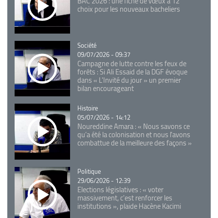
BAC 2026 : une fiche de vœux à 12
choix pour les nouveaux bacheliers
Catégorie
Société
09/07/2026 - 09:37
Campagne de lutte contre les feux de
forêts : Si Ali Essaid de la DGF évoque
dans « L'Invité du jour » un premier
bilan encourageant
Catégorie
Histoire
05/07/2026 - 14:12
Noureddine Amara : « Nous savons ce
qu’a été la colonisation et nous l’avons
combattue de la meilleure des façons »
Catégorie
Politique
29/06/2026 - 12:39
Elections législatives : « voter
massivement, c'est renforcer les
institutions », plaide Hacène Kacimi