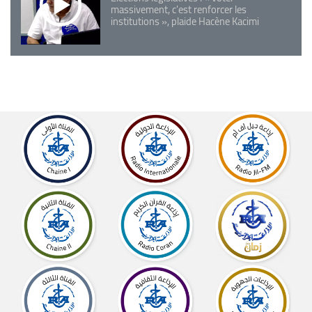
massivement, c'est renforcer les
institutions », plaide Hacène Kacimi