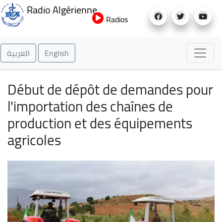
Aller
Radio Algérienne
au
Radios
contenu
principal
العربية
English
Début de dépôt de demandes pour
l'importation des chaînes de
production et des équipements
agricoles