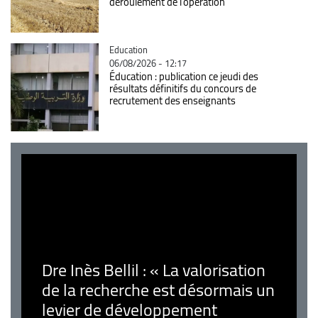
déroulement de l'opération
Catégorie
Education
06/08/2026 - 12:17
Éducation : publication ce jeudi des
résultats définitifs du concours de
recrutement des enseignants
Dre Inès Bellil : « La valorisation
de la recherche est désormais un
levier de développement