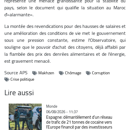
représente une menace grandissante pour la stabilité du
pays, selon le document qui qualifie la situation au Maroc
d'«alarmante».
La montée des revendications pour des hausses de salaires et
une amélioration des conditions de vie met le gouvernement
sous une pression constante, estime l'Observatoire, qui
souligne que le pouvoir d'achat des citoyens, déjà affaibli par
la flambée des prix des denrées alimentaires et de l'énergie,
est gravement menacé.
Source
APS
Makhzen
Chômage
Corruption
Crise politique
Lire aussi
Catégorie
Monde
06/08/2026 - 11:37
Espagne: démantèlement d’un réseau
de trafic de 21 tonnes de cocaïne vers
l’Europe financé par des investisseurs