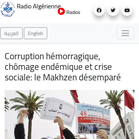
Aller
Radio Algérienne
au
Radios
contenu
principal
العربية
English
Corruption hémorragique,
chômage endémique et crise
sociale: le Makhzen désemparé