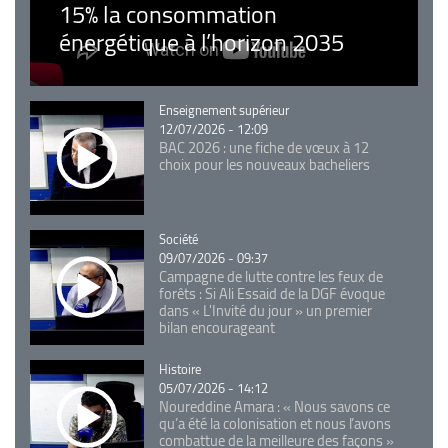
15% la consommation
énergétique à l’horizon 2035
Catégorie
Enseignement supérieur
12/07/2026 - 12:09
BAC 2026 : une fiche de vœux à 12
choix pour les nouveaux bacheliers
Catégorie
Société
09/07/2026 - 09:37
Campagne de lutte contre les feux de
forêts : Si Ali Essaid de la DGF évoque
dans « L'Invité du jour » un premier
bilan encourageant
Catégorie
Histoire
05/07/2026 - 14:12
Noureddine Amara : « Nous savons ce
qu’a été la colonisation et nous l’avons
combattue de la meilleure des façons »