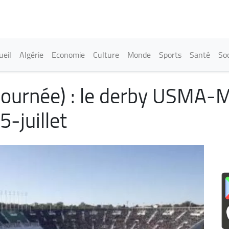
Aller
au
contenu
principal
in navigation
ueil
Algérie
Economie
Culture
Monde
Sports
Santé
Soc
 journée) : le derby USMA-
-juillet