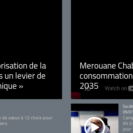
orisation de la
Merouane Chaba
 un levier de
consommation é
ique »
2035
Catégo
Sociét
09/07
e de vœux à 12 choix pour
Camp
iers
Ali 
jour