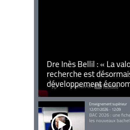
Dre Inès Bellil : « La val
recherche est désormais
développement économ
Catégorie
Enseignement supérieur
12/07/2026 - 12:09
BAC 2026 : une fich
les nouveaux bachel