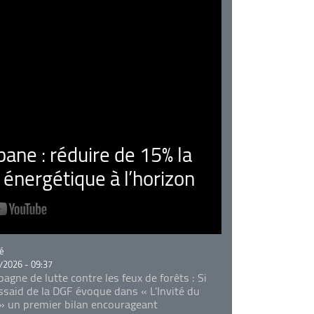
ne : réduire de 15% la
nergétique à l’horizon
rie
é
/2026 - 09:37
agne de lutte contre les feux de forêts : Si
Essaid de la DGF évoque dans « L'Invité du
 » un premier bilan encourageant