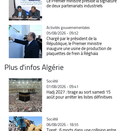
Le Premier ministre préside la signature
de deux partenariats industriels
Catégorie
Activités gouvernementales
05/08/2026 - 09:52
Chargé par le président de la
République, le Premier ministre
inaugure une usine de production de
plaquettes de frein à Réghaïa
Plus d'infos Algérie
Catégorie
Société
07/08/2026 - 09:41
Hadj 2027 : tirage au sort samedi 15
août pour arrêter les listes définitives
Catégorie
Société
06/08/2026 - 18:55
Tiaret : 6 morts dans une collision entre