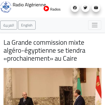
Aller
Radio Algérienne
au
Radios
contenu
principal
العربية
English
La Grande commission mixte
algéro-égyptienne se tiendra
«prochainement» au Caire