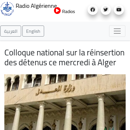
Aller
Radio Algérienne
au
Radios
contenu
principal
العربية
English
Colloque national sur la réinsertion
des détenus ce mercredi à Alger