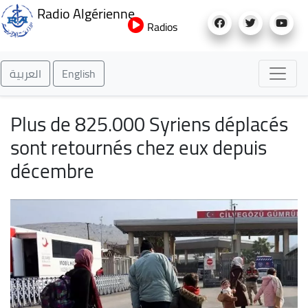
Aller
Radio Algérienne
au
Radios
contenu
principal
العربية
English
Plus de 825.000 Syriens déplacés
sont retournés chez eux depuis
décembre