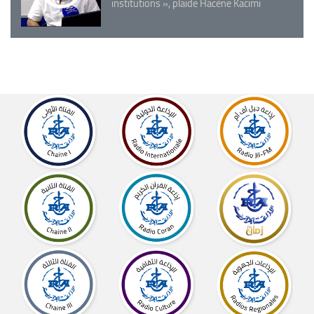
institutions », plaide Hacène Kacimi