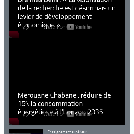
de la recherche est désormais un
levier de développement
économique »
Merouane Chabane : réduire de
15% la consommation
énergétique à l’horizon 2035
Catégorie
Enseignement supérieur