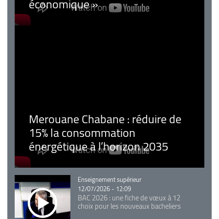
économique »
Merouane Chabane : réduire de
15% la consommation
énergétique à l’horizon 2035
Catégorie
Enseignement supérieur
12/07/2026 - 12:09
BAC 2026 : une fiche de vœux à 12
choix pour les nouveaux bacheliers