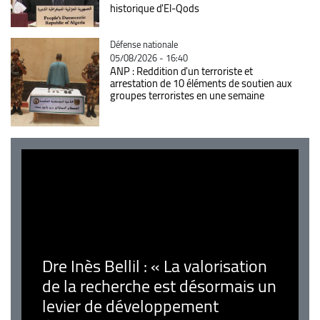
historique d'El-Qods
Catégorie
Défense nationale
05/08/2026 - 16:40
ANP : Reddition d'un terroriste et
arrestation de 10 éléments de soutien aux
groupes terroristes en une semaine
Dre Inès Bellil : « La valorisation
de la recherche est désormais un
levier de développement