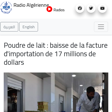
Aller
Radio Algérienne
au
Radios
contenu
principal
العربية
English
Poudre de lait : baisse de la facture
d'importation de 17 millions de
dollars