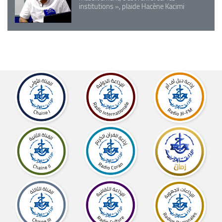
institutions », plaide Hacène Kacimi