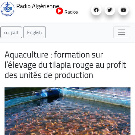
Aller
Radio Algérienne
au
Radios
contenu
principal
العربية
English
Aquaculture : formation sur
l’élevage du tilapia rouge au profit
des unités de production