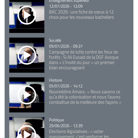
Catégorie
Enseignement supérieur
12/07/2026 - 12:09
BAC 2026 : une fiche de vœux à 12
choix pour les nouveaux bacheliers
Catégorie
Société
09/07/2026 - 09:37
Campagne de lutte contre les feux de
forêts : Si Ali Essaid de la DGF évoque
dans « L'Invité du jour » un premier
bilan encourageant
Catégorie
Histoire
05/07/2026 - 14:12
Noureddine Amara : « Nous savons ce
qu’a été la colonisation et nous l’avons
combattue de la meilleure des façons »
Catégorie
Politique
29/06/2026 - 12:39
Elections législatives : « voter
massivement, c'est renforcer les