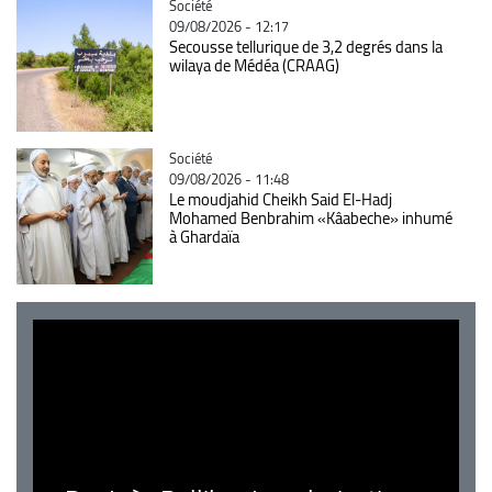
Catégorie
Société
09/08/2026 - 12:17
Secousse tellurique de 3,2 degrés dans la
wilaya de Médéa (CRAAG)
Catégorie
Société
09/08/2026 - 11:48
Le moudjahid Cheikh Said El-Hadj
Mohamed Benbrahim «Kâabeche» inhumé
à Ghardaïa