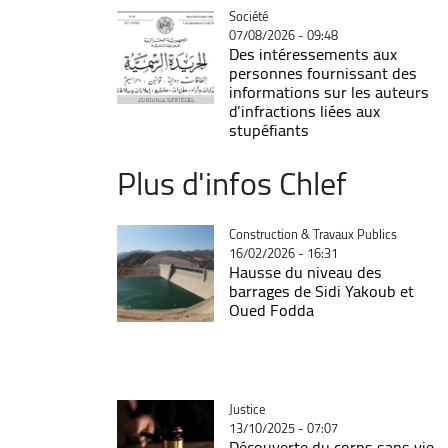
Catégorie
Société
07/08/2026 - 09:48
Des intéressements aux
personnes fournissant des
informations sur les auteurs
d’infractions liées aux
stupéfiants
Plus d'infos Chlef
Catégorie
Construction & Travaux Publics
16/02/2026 - 16:31
Hausse du niveau des
barrages de Sidi Yakoub et
Oued Fodda
Catégorie
Justice
13/10/2025 - 07:07
Découverte du corps sans vie