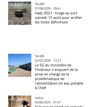
Catégorie
Société
07/08/2026 - 09:41
Hadj 2027 : tirage au sort
samedi 15 août pour arrêter
les listes définitives
Catégorie
Société
02/02/2026 - 12:27
Le SG du ministère de
l’Intérieur s’enquiert de la
prise en charge de la
problématique de
l’alimentation en eau potable
à Chlef
Catégorie
Justice
04/06/2025 - 07:27
Tribunal de Chlef: Un individu