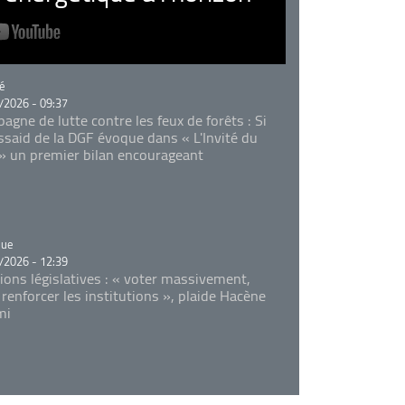
rie
é
/2026 - 09:37
agne de lutte contre les feux de forêts : Si
Essaid de la DGF évoque dans « L'Invité du
 » un premier bilan encourageant
rie
que
/2026 - 12:39
tions législatives : « voter massivement,
 renforcer les institutions », plaide Hacène
mi