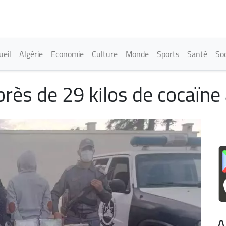
Aller
au
contenu
principal
in navigation
ueil
Algérie
Economie
Culture
Monde
Sports
Santé
Soc
rès de 29 kilos de cocaïne 
A