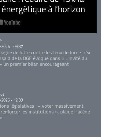
nergétique à l’horizon
rie
é
/2026 - 09:37
agne de lutte contre les feux de forêts : Si
Essaid de la DGF évoque dans « L'Invité du
 » un premier bilan encourageant
rie
que
/2026 - 12:39
tions législatives : « voter massivement,
 renforcer les institutions », plaide Hacène
mi