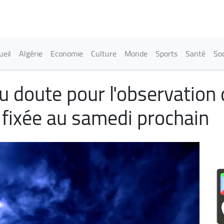
Aller
au
contenu
principal
in navigation
ueil
Algérie
Economie
Culture
Monde
Sports
Santé
Soc
 du doute pour l'observation
fixée au samedi prochain