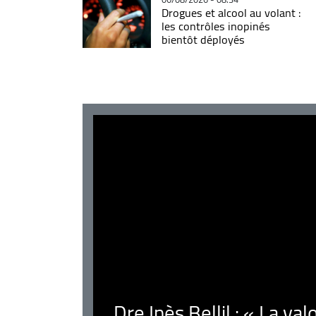
Drogues et alcool au volant :
les contrôles inopinés
bientôt déployés
Dre Inès Bellil : « La val