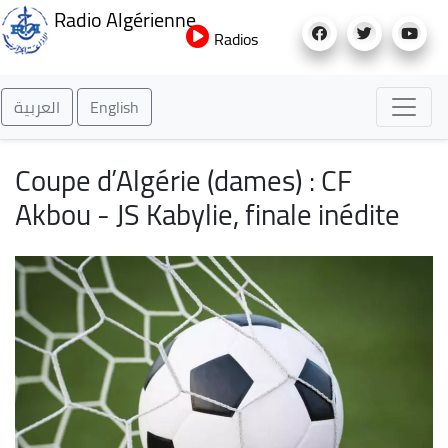
Aller
Radio Algérienne
au
Radios
contenu
principal
العربية
English
Coupe d’Algérie (dames) : CF
Akbou - JS Kabylie, finale inédite