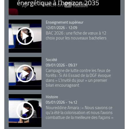
énergétique à l’horizon 2035
Catégorie
Enseignement supérieur
12/07/2026 - 12:09
BAC 2026 : une fiche de vœux à 12
choix pour les nouveaux bacheliers
Catégorie
Société
09/07/2026 - 09:37
Campagne de lutte contre les feux de
forêts : Si Ali Essaid de la DGF évoque
dans « L'Invité du jour » un premier
bilan encourageant
Catégorie
Histoire
05/07/2026 - 14:12
Noureddine Amara : « Nous savons ce
qu’a été la colonisation et nous l’avons
combattue de la meilleure des façons »