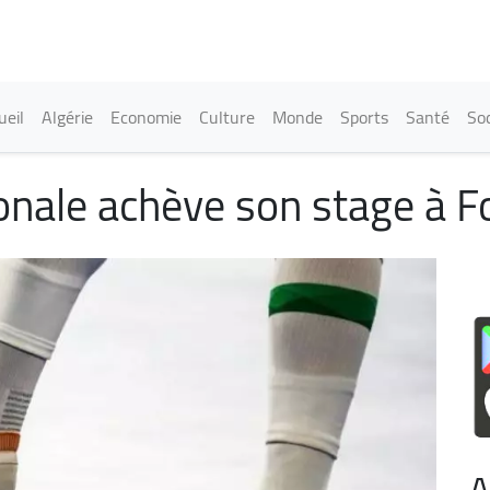
Aller
au
contenu
principal
in navigation
ueil
Algérie
Economie
Culture
Monde
Sports
Santé
Soc
tionale achève son stage à 
A