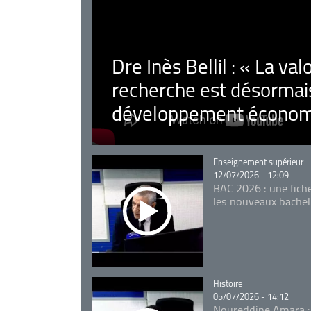
Dre Inès Bellil : « La val
recherche est désormais
développement économ
Catégorie
Enseignement supérieur
12/07/2026 - 12:09
BAC 2026 : une fich
les nouveaux bachel
Catégorie
Histoire
05/07/2026 - 14:12
Noureddine Amara :