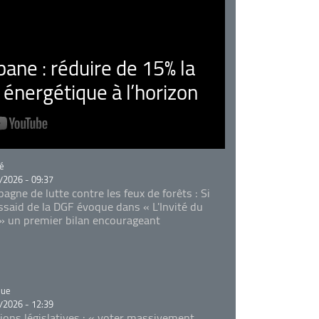
ne : réduire de 15% la
nergétique à l’horizon
rie
é
/2026 - 09:37
agne de lutte contre les feux de forêts : Si
Essaid de la DGF évoque dans « L'Invité du
 » un premier bilan encourageant
rie
que
/2026 - 12:39
tions législatives : « voter massivement,