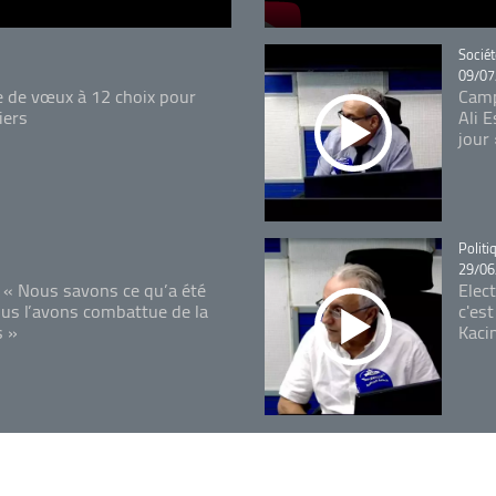
Catégo
Sociét
09/07
e de vœux à 12 choix pour
Camp
iers
Ali 
jour
Catégo
Politi
29/06
 « Nous savons ce qu’a été
Elec
ous l’avons combattue de la
c'est
s »
Kaci