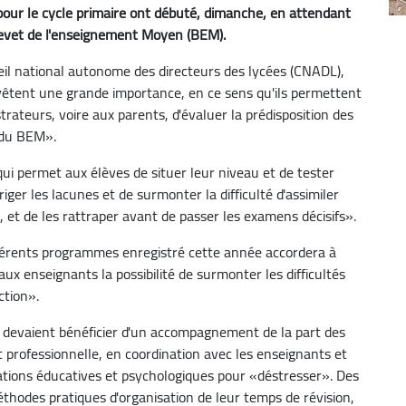
pour le cycle primaire ont débuté, dimanche, en attendant
Brevet de l'enseignement Moyen (BEM).
eil national autonome des directeurs des lycées (CNADL),
êtent une grande importance, en ce sens qu'ils permettent
rateurs, voire aux parents, d'évaluer la prédisposition des
 du BEM».
i permet aux élèves de situer leur niveau et de tester
ger les lacunes et de surmonter la difficulté d'assimiler
, et de les rattraper avant de passer les examens décisifs».
férents programmes enregistré cette année accordera à
aux enseignants la possibilité de surmonter les difficultés
ction».
s devaient bénéficier d'un accompagnement de la part des
et professionnelle, en coordination avec les enseignants et
ations éducatives et psychologiques pour «déstresser». Des
éthodes pratiques d'organisation de leur temps de révision,