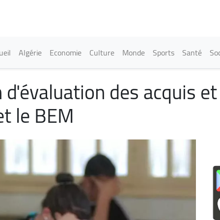
Aller
au
contenu
principal
in navigation
ueil
Algérie
Economie
Culture
Monde
Sports
Santé
Soc
n d'évaluation des acquis 
et le BEM