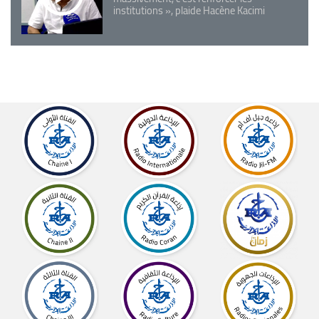
institutions », plaide Hacène Kacimi