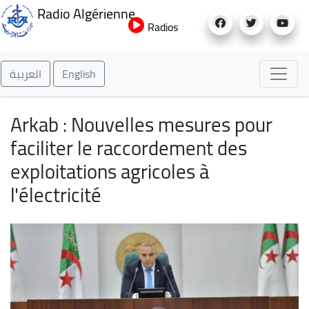
Aller
Radio Algérienne
au
Radios
contenu
principal
العربية
English
Arkab : Nouvelles mesures pour
faciliter le raccordement des
exploitations agricoles à
l'électricité