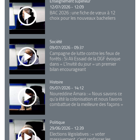
Catégorie
Enseignement supérieur
12/07/2026 - 12:09
BAC 2026 : une fiche de vœux à 12
choix pour les nouveaux bacheliers
Catégorie
Société
09/07/2026 - 09:37
Campagne de lutte contre les feux de
forêts : Si Ali Essaid de la DGF évoque
dans « L'Invité du jour » un premier
bilan encourageant
Catégorie
Histoire
05/07/2026 - 14:12
Noureddine Amara : « Nous savons ce
qu’a été la colonisation et nous l’avons
combattue de la meilleure des façons »
Catégorie
Politique
29/06/2026 - 12:39
Elections législatives : « voter
massivement, c'est renforcer les