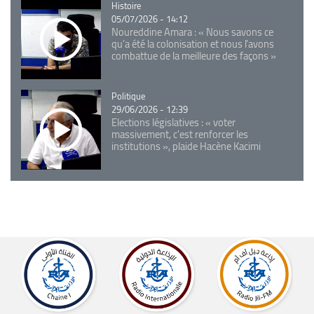
Catégorie
Histoire
05/07/2026 - 14:12
Noureddine Amara : « Nous savons ce
qu’a été la colonisation et nous l’avons
combattue de la meilleure des façons »
Catégorie
Politique
29/06/2026 - 12:39
Elections législatives : « voter
massivement, c'est renforcer les
institutions », plaide Hacène Kacimi