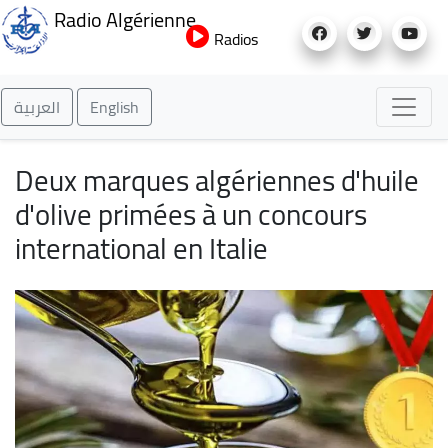
Aller
Radio Algérienne
au
Radios
contenu
principal
العربية
English
Deux marques algériennes d'huile
d'olive primées à un concours
international en Italie