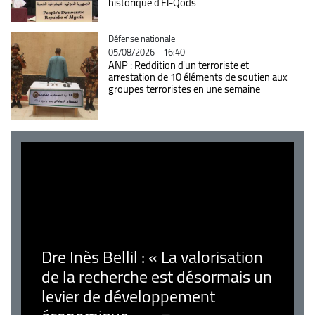
historique d'El-Qods
Catégorie
Défense nationale
05/08/2026 - 16:40
ANP : Reddition d'un terroriste et
arrestation de 10 éléments de soutien aux
groupes terroristes en une semaine
Dre Inès Bellil : « La valorisation
de la recherche est désormais un
levier de développement