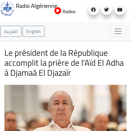
Aller
Radio Algérienne
au
Radios
contenu
principal
العربية
English
Le président de la République
accomplit la prière de l'Aïd El Adha
à Djamaâ El Djazaïr