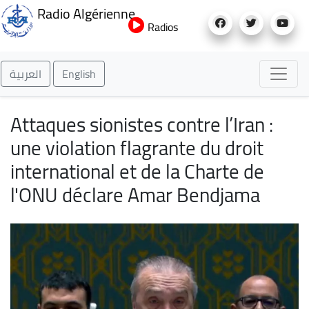
Aller
Radio Algérienne
au
Radios
contenu
principal
العربية
English
Attaques sionistes contre l’Iran :
une violation flagrante du droit
international et de la Charte de
l'ONU déclare Amar Bendjama