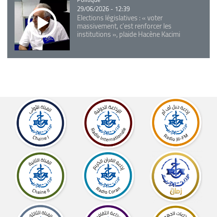
29/06/2026 - 12:39
Elections législatives : « voter
massivement, c'est renforcer les
institutions », plaide Hacène Kacimi