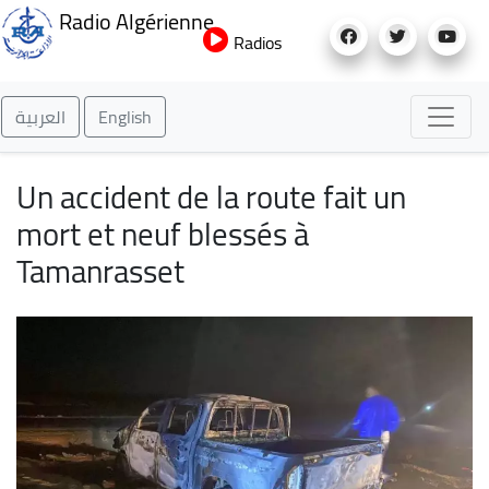
Aller
Radio Algérienne
au
Radios
contenu
principal
العربية
English
Un accident de la route fait un
mort et neuf blessés à
Tamanrasset