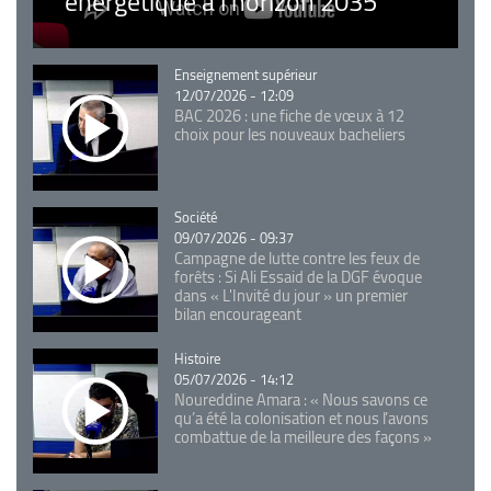
énergétique à l’horizon 2035
Catégorie
Enseignement supérieur
12/07/2026 - 12:09
BAC 2026 : une fiche de vœux à 12
choix pour les nouveaux bacheliers
Catégorie
Société
09/07/2026 - 09:37
Campagne de lutte contre les feux de
forêts : Si Ali Essaid de la DGF évoque
dans « L'Invité du jour » un premier
bilan encourageant
Catégorie
Histoire
05/07/2026 - 14:12
Noureddine Amara : « Nous savons ce
qu’a été la colonisation et nous l’avons
combattue de la meilleure des façons »