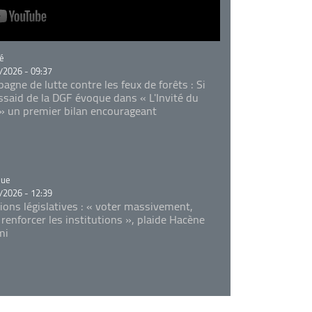
rie
é
/2026 - 09:37
agne de lutte contre les feux de forêts : Si
Essaid de la DGF évoque dans « L'Invité du
 » un premier bilan encourageant
rie
que
/2026 - 12:39
tions législatives : « voter massivement,
 renforcer les institutions », plaide Hacène
mi