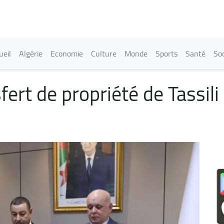
Aller
au
contenu
principal
in navigation
ueil
Algérie
Economie
Culture
Monde
Sports
Santé
Soc
ert de propriété de Tassili 