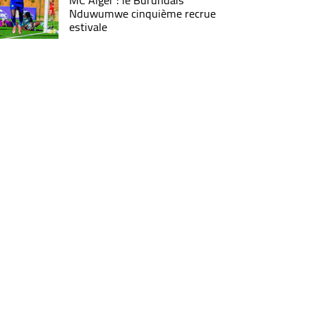
MC Alger : le Burundais
Nduwumwe cinquième recrue
estivale