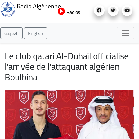
Aller
Radio Algérienne
au
Radios
contenu
principal
العربية
English
Le club qatari Al-Duhaïl officialise
l'arrivée de l'attaquant algérien
Boulbina